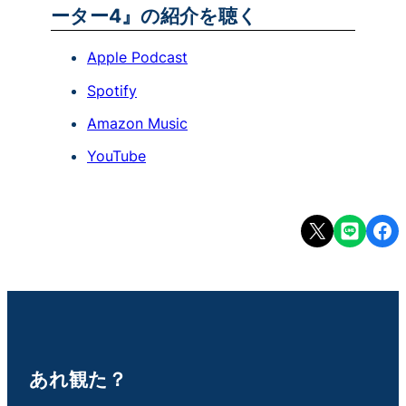
ーター4』の紹介を聴く
Apple Podcast
Spotify
Amazon Music
YouTube
Share on X
Share on LINE
Share
あれ観た？