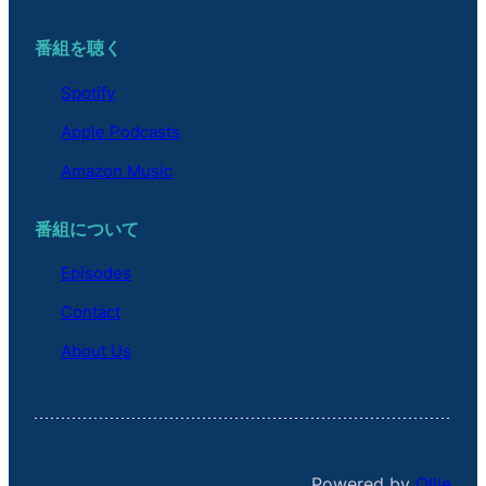
番組を聴く
Spotify
Apple Podcasts
Amazon Music
番組について
Episodes
Contact
About Us
Powered by
Ollie