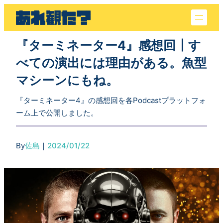
内
容
を
『ターミネーター4』感想回┃す
ス
キ
べての演出には理由がある。魚型
ッ
マシーンにもね。
プ
『ターミネーター4』の感想回を各Podcastプラットフォ
ーム上で公開しました。
By
佐島
｜
2024/01/22